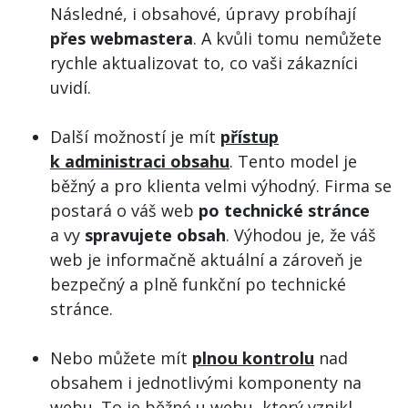
Následné, i obsahové, úpravy probíhají
přes webmastera
. A kvůli tomu nemůžete
rychle aktualizovat to, co vaši zákazníci
uvidí.
Další možností je mít
přístup
k administraci obsahu
. Tento model je
běžný a pro klienta velmi výhodný. Firma se
postará o váš web
po technické stránce
a vy
spravujete obsah
. Výhodou je, že váš
web je informačně aktuální a zároveň je
bezpečný a plně funkční po technické
stránce.
Nebo můžete mít
plnou kontrolu
nad
obsahem i jednotlivými komponenty na
webu. To je běžné u webu, který vznikl