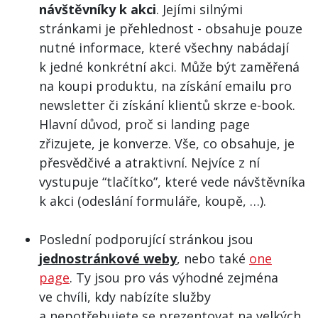
návštěvníky k akci
. Jejími silnými
stránkami je přehlednost - obsahuje pouze
nutné informace, které všechny nabádají
k jedné konkrétní akci. Může být zaměřená
na koupi produktu, na získání emailu pro
newsletter či získání klientů skrze e-book.
Hlavní důvod, proč si landing page
zřizujete, je konverze. Vše, co obsahuje, je
přesvědčivé a atraktivní. Nejvíce z ní
vystupuje “tlačítko”, které vede návštěvníka
k akci (odeslání formuláře, koupě, …).
Poslední podporující stránkou jsou
jednostránkové weby
, nebo také
one
page
. Ty jsou pro vás výhodné zejména
ve chvíli, kdy nabízíte služby
a nepotřebujete se prezentovat na velkých