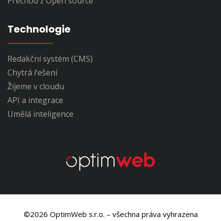
Přechod z Open source
Technologie
Redakční systém (CMS)
Chytrá řešení
Žijeme v cloudu
API a integrace
Umělá inteligence
©2026 OptimWeb s.r.o. – všechna práva vyhrazena