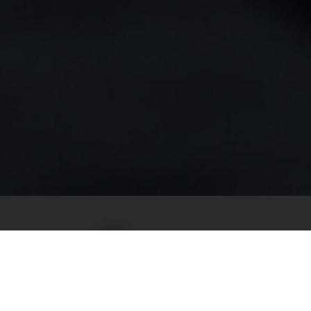
Pošlete nám nezávazně vaši
poptávku