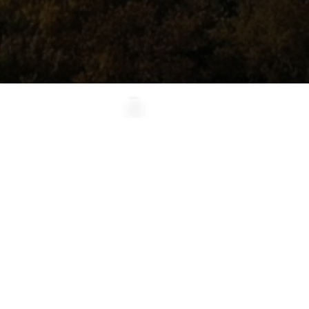
Za výsledky jdeme
společně. Ozvěte se!
Potřebujete redesign starého webu či e-
shopu? Máte nový webový projekt
připravený? Máte ho zatím pouze v hlavě?
Neváhejte nás kontaktovat. Rádi s vámi