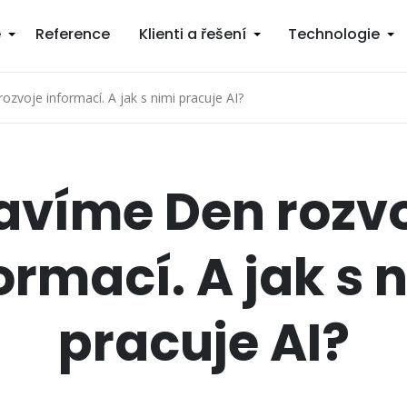
e
Reference
Klienti a řešení
Technologie
ozvoje informací. A jak s nimi pracuje AI?
avíme Den rozv
ormací. A jak s 
pracuje AI?