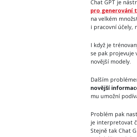
Chat GPT je nástr
pro generování 
na velkém množstv
i pracovní účely, 
I když je trénova
se pak projevuje 
novější modely.
Dalším problémem
novější informac
mu umožní podíva
Problém pak nast
je interpretovat 
Stejně tak Chat 