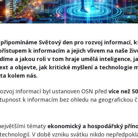
si připomínáme Světový den pro rozvoj informací, k
řístupem k informacím a jejich vlivem na naše živo
díme a jakou roli v tom hraje umělá inteligence, j
ext a objevte, jak kritické myšlení a technologie 
ta kolem nás.
rozvoj informací byl ustanoven OSN před
více než 50
řístupnost k informacím bez ohledu na geografickou č
 největšími tématy
ekonomický a hospodářský přín
technologií. V době vzniku svátku nikdo nepředpokl