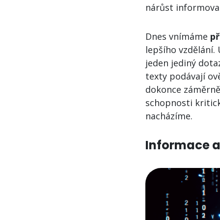
nárůst informovan
Dnes vnímáme
př
lepšího vzdělání.
jeden jediný dota
texty podávají ov
dokonce záměrně l
schopnosti kritic
nacházíme.
Informace a