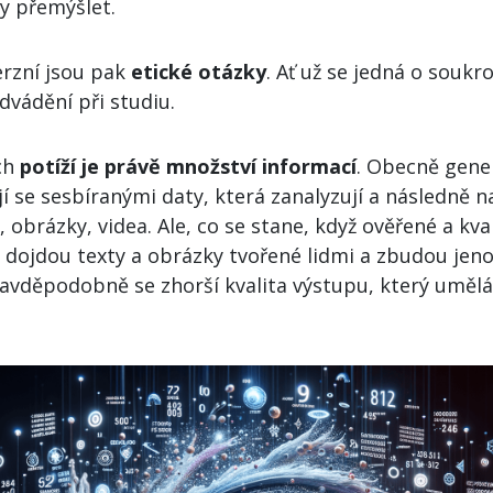
y přemýšlet.
rzní jsou pak
etické otázky
. Ať už se jedná o soukro
dvádění při studiu.
ích
potíží je právě množství informací
. Obecně gene
í se sesbíranými daty, která zanalyzují a následně na
, obrázky, videa. Ale, co se stane, když ověřené a kv
 dojdou texty a obrázky tvořené lidmi a zbudou jen
avděpodobně se zhorší kvalita výstupu, který umělá