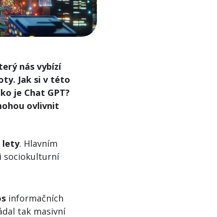
terý nás vybízí
ty. Jak si v této
ako je Chat GPT?
mohou ovlivnit
 lety
. Hlavním
i sociokulturní
os
informačních
ádal tak masivní