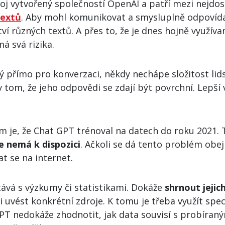
oj vytvořený společností OpenAI a patří mezi nejdo
textů
. Aby mohl komunikovat a smysluplně odpovída
í různých textů. A přes to, že je dnes hojně využív
má svá rizika.
ný přímo pro konverzaci, někdy nechápe složitost lid
v tom, že jeho odpovědi se zdají být povrchní. Lepší
 je, že Chat GPT trénoval na datech do roku 2021.
e nemá k dispozici
. Ačkoli se dá tento problém obej
t se na internet.
ává s výzkumy či statistikami. Dokáže
shrnout jejic
či uvést konkrétní zdroje. K tomu je třeba využít spec
GPT nedokáže zhodnotit, jak data souvisí s probíra