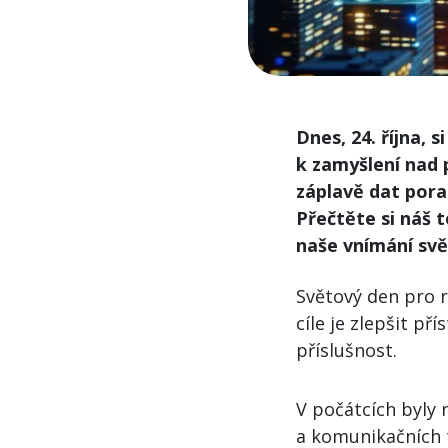
Dnes, 24. října, 
k zamyšlení nad p
záplavě dat pora
Přečtěte si náš t
naše vnímání svě
Světový den pro 
cíle je zlepšit p
příslušnost.
V počátcích byly
a komunikačních 