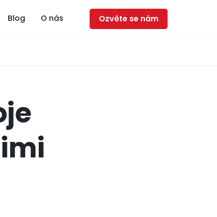
Blog
O nás
Ozvěte se nám
oje
nimi