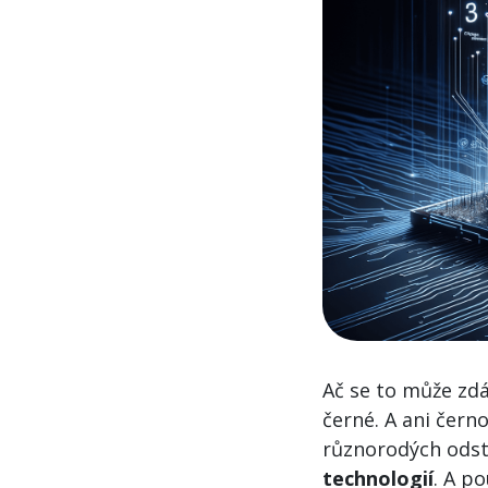
Ač se to může zdá
černé. A ani černo
různorodých odstí
technologií
. A po