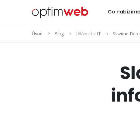
Co nabízím
Úvod
Blog
Události v IT
Slavíme Den r
Sl
inf