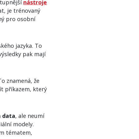
stupnější
nástroje
t, je trénovaný
aný pro osobní
ského jazyka. To
 výsledky pak mají
 To znamená, že
ít příkazem, který
h data
, ale neumí
iální modely.
ným tématem,