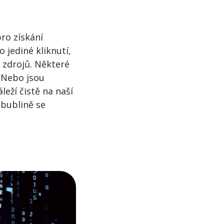
ro získání
 jediné kliknutí,
h zdrojů. Některé
. Nebo jsou
eží čistě na naší
 bublině se