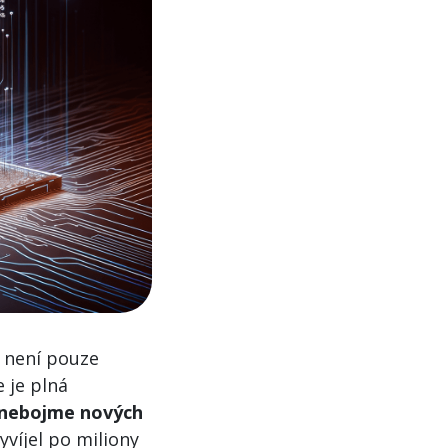
c není pouze
e je plná
 nebojme nových
vyvíjel po miliony