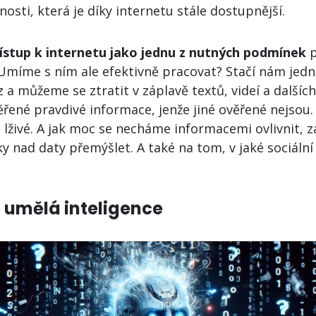
osti, která je díky internetu stále dostupnější.
ístup k internetu jako jednu z nutných podmínek
p
 Umíme s ním ale efektivně pracovat? Stačí nám jedno
z a můžeme se ztratit v záplavě textů, videí a dalšíc
ěřené pravdivé informace, jenže jiné ověřené nejsou
živé. A jak moc se necháme informacemi ovlivnit, zál
ky nad daty přemýšlet. A také na tom, v jaké sociální
 umělá inteligence