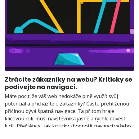
Ztrácíte zákazníky na webu? Kriticky se
podívejte na navigaci.
Máte pocit, že váš web nedokáže plně využít svůj
potenciál a přicházíte o zákazníky? Často přehlíženou
příčinou bývá špatná navigace. Ta přitom hraje
klíčovou roli: musí návštěvníka jasně a rychle dovést
k cíli. Přečtěte si, jak kriticky zhodnotit navigaci vašeho
webu, proč je klíčová pro získání zákazníků a jak