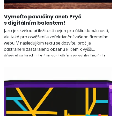
Vymeťte pavučiny aneb Pryč
s digitálním balastem!
Jaro je skvělou příležitostí nejen pro úklid domácnosti,
ale také pro osvěžení a zefektivnění vašeho firemního
webu. V následujícím textu se dozvíte, proč je
odstranění zastaralého obsahu klíčem k vyšší
důvěryhodnosti i lepším výsledkům ve vyhledávačích
a jak na to krok za krokem. Chcete zjistit, jak udělat
z vašeho webu skutečně účinný nástroj pro získávání
nových zákazníků? Čtěte dál!