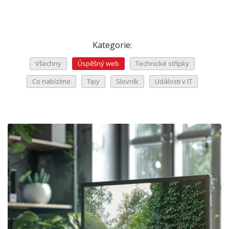
Kategorie:
Všechny
Úspěšný web
Technické střípky
Co nabízíme
Tipy
Slovník
Události v IT