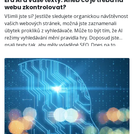
Éra AI a vaše texty: Aneb co je třeba na
webu zkontrolovat?
Všimli jste si? Jestliže sledujete organickou návštěvnost
vašich webových stránek, možná jste zaznamenali
úbytek prokliků z vyhledávače. Může to být tím, že AI
režimy vyhledávání mění pravidla hry. Doposud jste
psali texty tak, aby měly vyladěné SEO. Dnes na to
musíte jít jinak - musíte se zajímat o GEO (Generative
Engine Optimization).