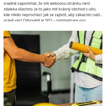
snadné zapomínat, že mít webovou stránku není
zdaleka všechno. Je to jako mít krásný obchod v ulici,
kde nikdo neprochází. Jak se zajistit, aby zákazníci našli
právě vás? Odpovědí je SEO – optimalizace pro
vyhledávače. Tento článek vám ukáže, proč je SEO
klíčové pro viditelnost a úspěch vašich webových
stránek.