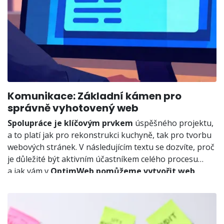
Komunikace: Základní kámen pro
správně vyhotovený web
Spolupráce je klíčovým prvkem
úspěšného projektu,
a to platí jak pro rekonstrukci kuchyně, tak pro tvorbu
webových stránek. V následujícím textu se dozvíte, proč
je důležité být aktivním účastníkem celého procesu
a jak vám v
OptimWeb pomůžeme vytvořit web
,
který bude skutečně fungovat. Chcete vědět, jak se
vyhnout chybám a dosáhnout perfektního výsledku?
Čtěte dál!