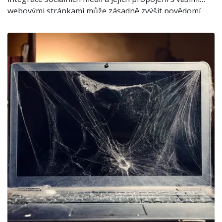
webovými stránkami může zásadně zvýšit povědomí
o vaší značce a přivést nové zákazníky. Pojďme se
podívat, která platforma je pro vás nejvhodnější.