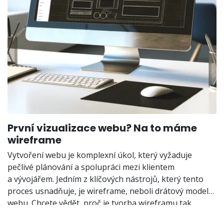
První vizualizace webu? Na to máme
wireframe
Vytvoření webu je komplexní úkol, který vyžaduje
pečlivé plánování a spolupráci mezi klientem
a vývojářem. Jedním z klíčových nástrojů, který tento
proces usnadňuje, je wireframe, neboli drátový model
webu. Chcete vědět, proč je tvorba wireframu tak
důležitá a jak vám může ušetřit čas i peníze? Přečtěte si